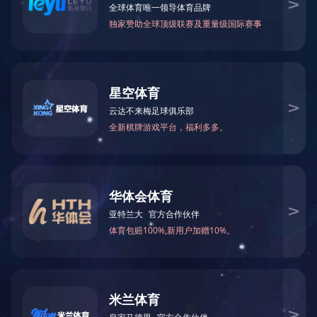
当前位置 :
华体会体育
应用领域