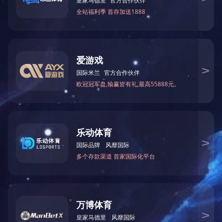
电 话：0551-64203668
18110402968
传 真：0551-64394799
手机：13395601231
邮 箱：13395601231@189.cn
地 址：安徽省合肥市瑶海工业园区
YGC22硅橡胶铠装电缆