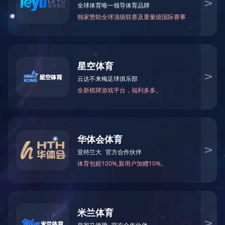
当前位置 :
华体会体育
企业新闻